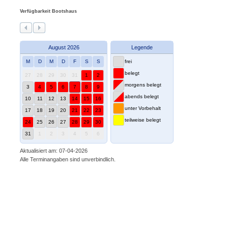
Verfügbarkeit Bootshaus
August 2026
Legende
M
D
M
D
F
S
S
frei
belegt
27
28
29
30
31
1
2
morgens belegt
3
4
5
6
7
8
9
abends belegt
10
11
12
13
14
15
16
unter Vorbehalt
17
18
19
20
21
22
23
teilweise belegt
24
25
26
27
28
29
30
31
1
2
3
4
5
6
Aktualisiert am: 07-04-2026
Alle Terminangaben sind unverbindlich.